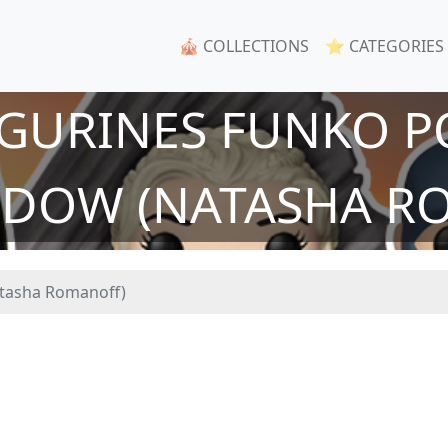
🎪 COLLECTIONS
⭐ CATEGORIES
IGURINES FUNKO P
IDOW (NATASHA R
tasha Romanoff)