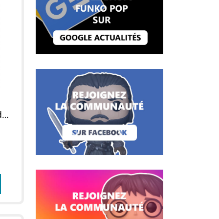
Figurine POP Black Widow Post Apocalyspse