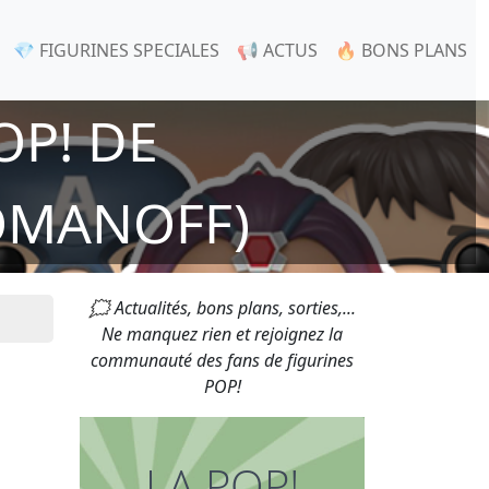
💎 FIGURINES SPECIALES
📢 ACTUS
🔥 BONS PLANS
OP! DE
OMANOFF)
🗯 Actualités, bons plans, sorties,...
Ne manquez rien et rejoignez la
communauté des fans de figurines
POP!
LA POP!