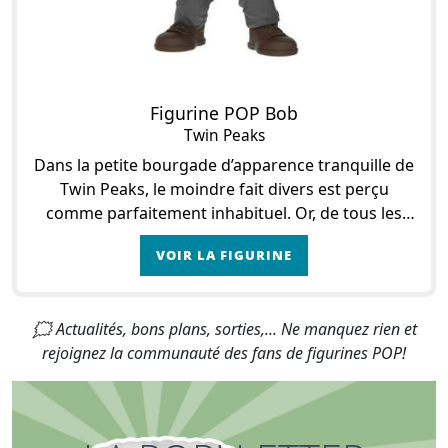
Figurine POP Bob
Twin Peaks
Dans la petite bourgade d’apparence tranquille de
Twin Peaks, le moindre fait divers est perçu
comme parfaitement inhabituel. Or, de tous les
faits divers qui puissent advenir dans un endroit
VOIR LA FIGURINE
recul
🗯 Actualités, bons plans, sorties,... Ne manquez rien et
rejoignez la communauté des fans de figurines POP!