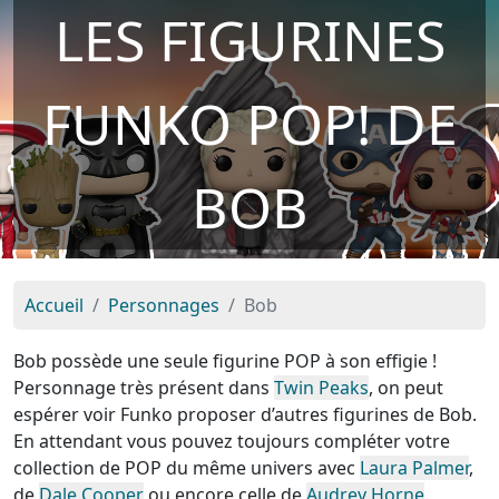
LES FIGURINES
FUNKO POP! DE
BOB
Accueil
Personnages
Bob
Bob possède une seule figurine POP à son effigie !
Personnage très présent dans
Twin Peaks
, on peut
espérer voir Funko proposer d’autres figurines de Bob.
En attendant vous pouvez toujours compléter votre
collection de POP du même univers avec
Laura Palmer
,
de
Dale Cooper
ou encore celle de
Audrey Horne
.