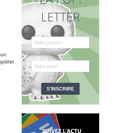
LETTER
 on
mpléter
S'INSCRIRE