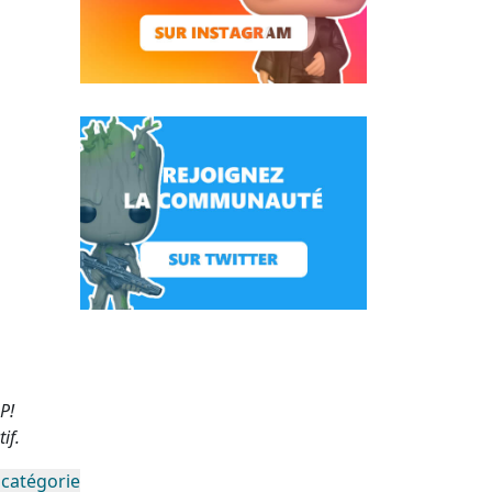
P!
if.
 catégorie