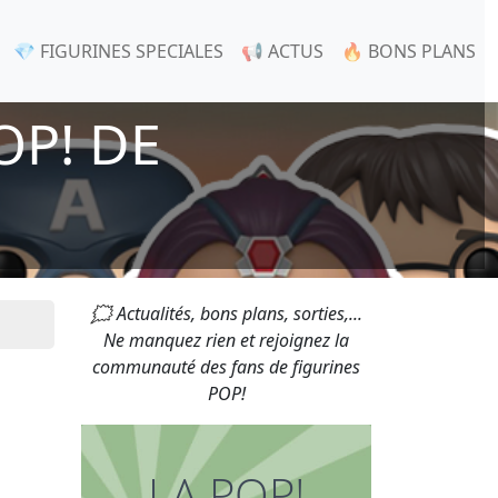
💎 FIGURINES SPECIALES
📢 ACTUS
🔥 BONS PLANS
OP! DE
🗯 Actualités, bons plans, sorties,...
Ne manquez rien et rejoignez la
communauté des fans de figurines
POP!
LA POP!