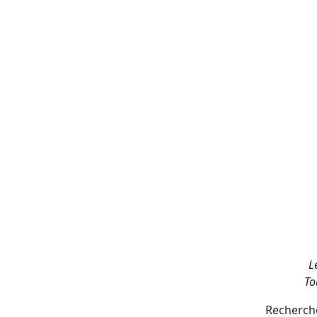
L
To
Recherche