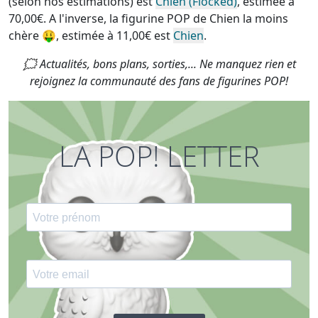
(selon nos estimations) est
Chien (Flocked)
, estimée à
70,00€. A l'inverse, la
figurine POP de Chien la moins
chère
🤑, estimée à 11,00€ est
Chien
.
🗯 Actualités, bons plans, sorties,... Ne manquez rien et
rejoignez la communauté des fans de figurines POP!
LA POP! LETTER