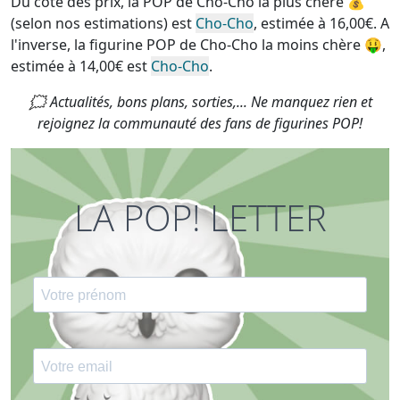
Du côté des prix, la
POP de Cho-Cho la plus chère
💰
(selon nos estimations) est
Cho-Cho
, estimée à 16,00€. A
l'inverse, la
figurine POP de Cho-Cho la moins chère
🤑,
estimée à 14,00€ est
Cho-Cho
.
🗯 Actualités, bons plans, sorties,... Ne manquez rien et
rejoignez la communauté des fans de figurines POP!
LA POP! LETTER