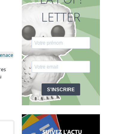
LETTER
Menace
res
u
S'INSCRIRE