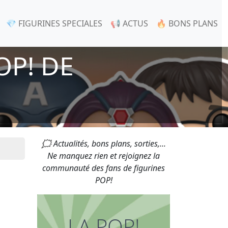
💎 FIGURINES SPECIALES
📢 ACTUS
🔥 BONS PLANS
OP! DE
🗯 Actualités, bons plans, sorties,...
Ne manquez rien et rejoignez la
communauté des fans de figurines
POP!
LA POP!