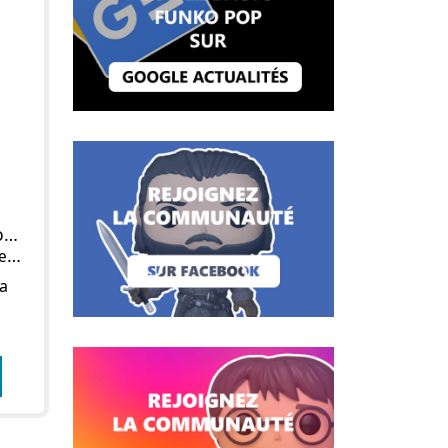
Figurine POP Clone Trooper
me
La