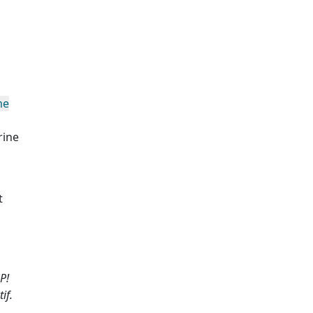
me
rine
t
P!
if.