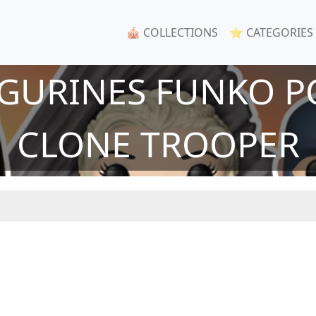
🎪 COLLECTIONS
⭐ CATEGORIES
IGURINES FUNKO P
CLONE TROOPER