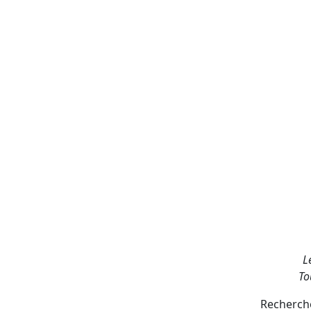
L
To
Recherche