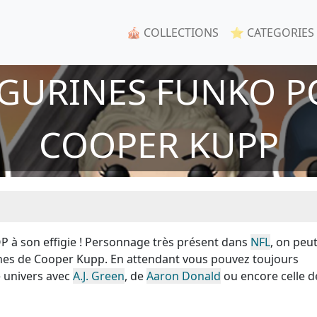
🎪 COLLECTIONS
⭐ CATEGORIES
IGURINES FUNKO P
COOPER KUPP
 à son effigie ! Personnage très présent dans
NFL
, on peu
ines de Cooper Kupp. En attendant vous pouvez toujours
 univers avec
A.J. Green
, de
Aaron Donald
ou encore celle d