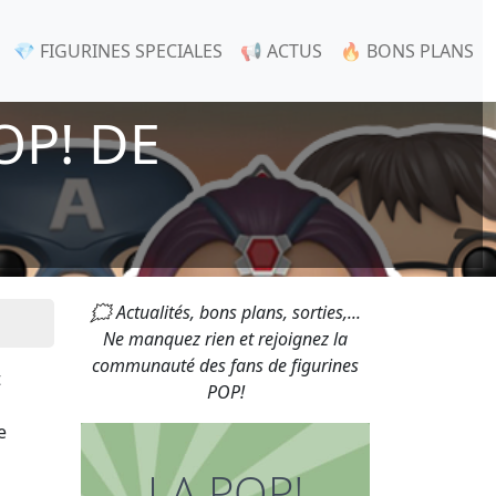
💎 FIGURINES SPECIALES
📢 ACTUS
🔥 BONS PLANS
OP! DE
🗯 Actualités, bons plans, sorties,...
Ne manquez rien et rejoignez la
communauté des fans de figurines
t
POP!
e
LA POP!