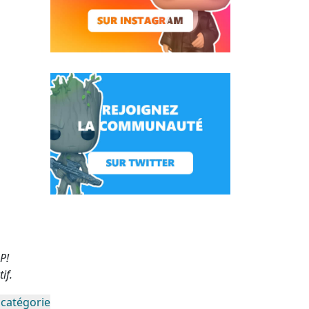
P!
if.
 catégorie