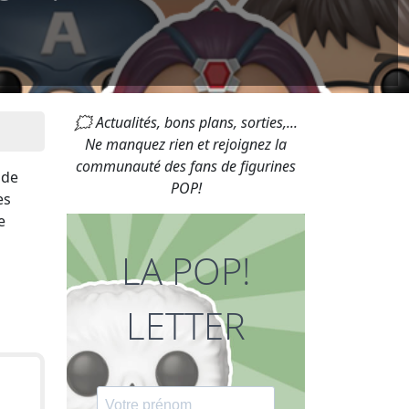
🗯 Actualités, bons plans, sorties,...
Ne manquez rien et rejoignez la
communauté des fans de figurines
 de
POP!
es
e
LA POP!
LETTER