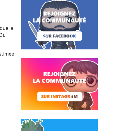
que la
3).
estimée