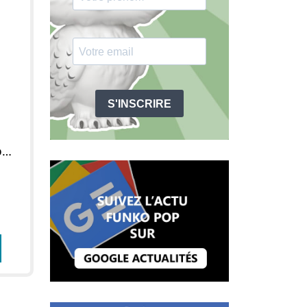
S'INSCRIRE
Figurine POP Echo (Glow In The Dark)