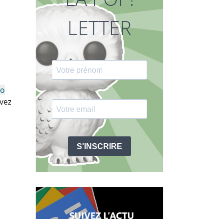
LETTER
ro
uvez
S'INSCRIRE