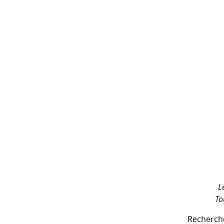
L
To
Recherche