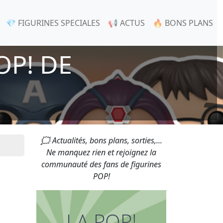
💎 FIGURINES SPECIALES
📢 ACTUS
🔥 BONS PLANS
OP! DE
🗯 Actualités, bons plans, sorties,...
Ne manquez rien et rejoignez la
communauté des fans de figurines
POP!
LA POP!