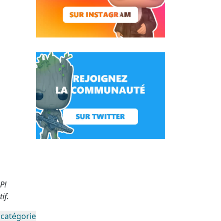
P!
if.
 catégorie