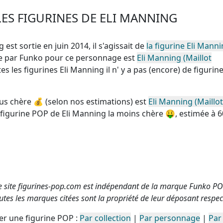
ES FIGURINES DE ELI MANNING
 est sortie en juin 2014, il s'agissait de
la figurine Eli Mann
nte par Funko pour ce personnage est
Eli Manning (Maillot
tes les figurines Eli Manning
il n' y a pas (encore) de figurin
lus chère
💰 (selon nos estimations) est
Eli Manning (Maillot
figurine POP de Eli Manning la moins chère
🤑, estimée à 6
e site figurines-pop.com est indépendant de la marque Funko PO
utes les marques citées sont la propriété de leur déposant respect
r une figurine POP :
Par collection
|
Par personnage
|
Par