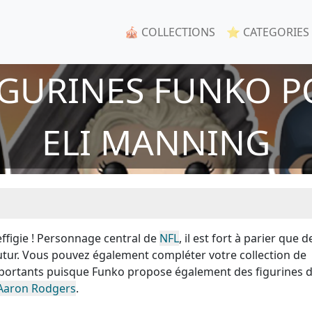
🎪 COLLECTIONS
⭐ CATEGORIES
IGURINES FUNKO P
ELI MANNING
ffigie ! Personnage central de
NFL
, il est fort à parier que d
futur. Vous pouvez également compléter votre collection de
mportants puisque Funko propose également des figurines 
Aaron Rodgers
.