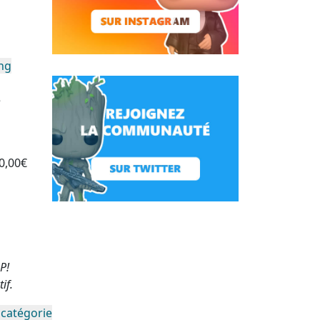
ing
e
0,00€
P!
if.
 catégorie