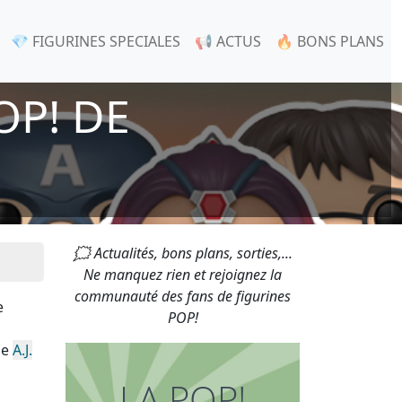
💎 FIGURINES SPECIALES
📢 ACTUS
🔥 BONS PLANS
OP! DE
🗯 Actualités, bons plans, sorties,...
Ne manquez rien et rejoignez la
communauté des fans de figurines
e
POP!
de
A.J.
LA POP!