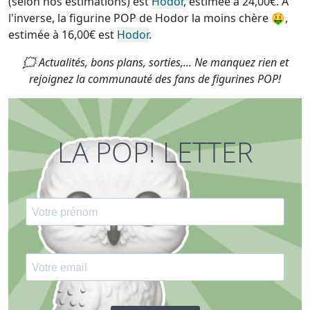
(selon nos estimations) est
Hodor
, estimée à 24,00€. A
l'inverse, la
figurine POP de Hodor la moins chère
🤑,
estimée à 16,00€ est
Hodor
.
🗯 Actualités, bons plans, sorties,... Ne manquez rien et
rejoignez la communauté des fans de figurines POP!
LA POP! LETTER