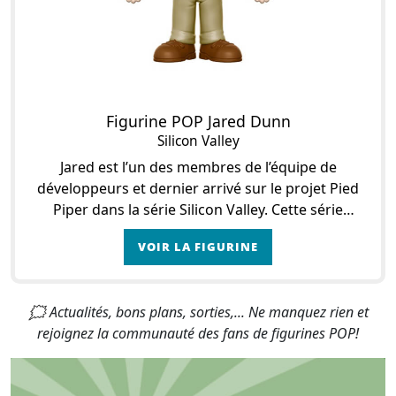
Figurine POP Jared Dunn
Silicon Valley
Jared est l’un des membres de l’équipe de
développeurs et dernier arrivé sur le projet Pied
Piper dans la série Silicon Valley. Cette série
raconte les aventures de quatre développeurs qui
VOIR LA FIGURINE
t
🗯 Actualités, bons plans, sorties,... Ne manquez rien et
rejoignez la communauté des fans de figurines POP!