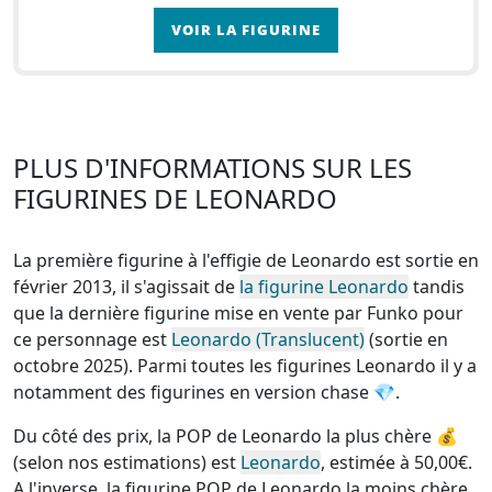
différents entraînements en art martial et prend à
VOIR LA FIGURINE
cœu
PLUS D'INFORMATIONS SUR LES
FIGURINES DE LEONARDO
La première figurine à l'effigie de Leonardo est sortie en
février 2013, il s'agissait de
la figurine Leonardo
tandis
que la dernière figurine mise en vente par Funko pour
ce personnage est
Leonardo (Translucent)
(sortie en
octobre 2025). Parmi toutes les figurines Leonardo
il y a
notamment des figurines en version chase
💎.
Du côté des prix, la
POP de Leonardo la plus chère
💰
(selon nos estimations) est
Leonardo
, estimée à 50,00€.
A l'inverse, la
figurine POP de Leonardo la moins chère