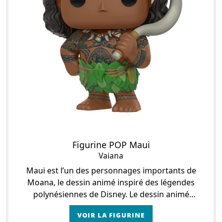
Figurine POP Maui
Vaiana
Maui est l’un des personnages importants de
Moana, le dessin animé inspiré des légendes
polynésiennes de Disney. Le dessin animé
commence par raconter la légende de la création
VOIR LA FIGURINE
des îles poly