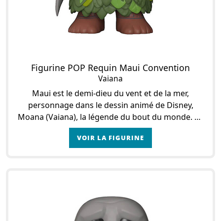
Figurine POP Requin Maui Convention
Vaiana
Maui est le demi-dieu du vent et de la mer,
personnage dans le dessin animé de Disney,
Moana (Vaiana), la légende du bout du monde. Ce
dessin animé reprend une légende polynésienne
VOIR LA FIGURINE
qui raconte la