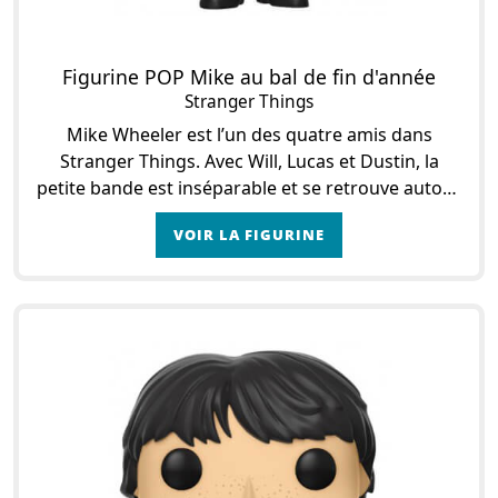
Figurine POP Mike au bal de fin d'année
Stranger Things
Mike Wheeler est l’un des quatre amis dans
Stranger Things. Avec Will, Lucas et Dustin, la
petite bande est inséparable et se retrouve autour
de passions communes un peu geek comme la
VOIR LA FIGURINE
science-ficti