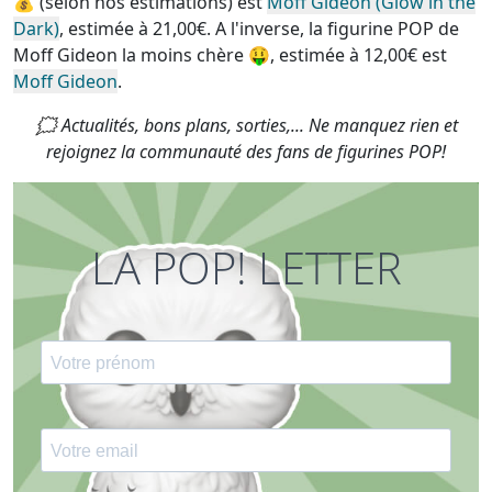
💰 (selon nos estimations) est
Moff Gideon (Glow in the
Dark)
, estimée à 21,00€. A l'inverse, la
figurine POP de
Moff Gideon la moins chère
🤑, estimée à 12,00€ est
Moff Gideon
.
🗯 Actualités, bons plans, sorties,... Ne manquez rien et
rejoignez la communauté des fans de figurines POP!
LA POP! LETTER