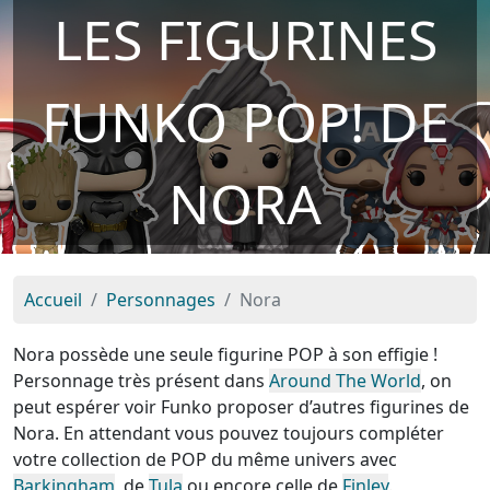
LES FIGURINES
FUNKO POP! DE
NORA
Accueil
Personnages
Nora
Nora possède une seule figurine POP à son effigie !
Personnage très présent dans
Around The World
, on
peut espérer voir Funko proposer d’autres figurines de
Nora. En attendant vous pouvez toujours compléter
votre collection de POP du même univers avec
Barkingham
, de
Tula
ou encore celle de
Finley
.