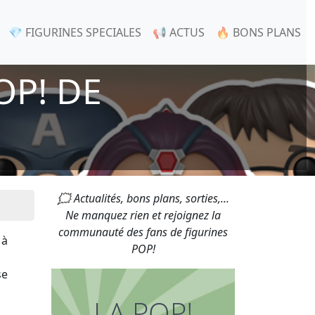
💎 FIGURINES SPECIALES
📢 ACTUS
🔥 BONS PLANS
OP! DE
🗯 Actualités, bons plans, sorties,...
Ne manquez rien et rejoignez la
communauté des fans de figurines
 à
POP!
se
LA POP!