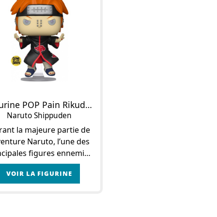
Figurine POP Pain Rikudô (Glows in the Dark)
Naruto Shippuden
ant la majeure partie de
aventure Naruto, l’une des
ncipales figures ennemies
à se manifester sur le
VOIR LA FIGURINE
parcours des ninjas de
Konoha était celle de
l’Akatsuki. Cette
organisation de Nuke