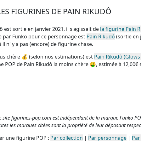
ES FIGURINES DE PAIN RIKUDÔ
 est sortie en janvier 2021, il s'agissait de
la figurine Pain 
nte par Funko pour ce personnage est
Pain Rikudô
(sortie en 
dô
il n' y a pas (encore) de figurine chase
.
lus chère
💰 (selon nos estimations) est
Pain Rikudô (Glows 
ne POP de Pain Rikudô la moins chère
🤑, estimée à 12,00€ 
e site figurines-pop.com est indépendant de la marque Funko PO
utes les marques citées sont la propriété de leur déposant respect
r une figurine POP :
Par collection
|
Par personnage
|
Par