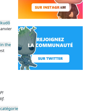
Rikudô
janvier
in the
est
P!
if.
 catégorie