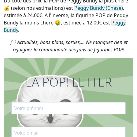
Du côté des prix, la
POP de Peggy Bundy la plus chère
💰 (selon nos estimations) est
Peggy Bundy (Chase)
,
estimée à 24,00€. A l'inverse, la
figurine POP de Peggy
Bundy la moins chère
🤑, estimée à 12,00€ est
Peggy
Bundy
.
🗯 Actualités, bons plans, sorties,... Ne manquez rien et
rejoignez la communauté des fans de figurines POP!
LA POP! LETTER