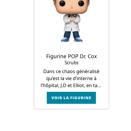
Figurine POP Dr. Cox
Scrubs
Dans ce chaos généralisé
qu’est la vie d’interne à
l’hôpital, J.D et Elliot, en tant
qu’étudiants en médecine
VOIR LA FIGURINE
générale, n’ont qu’assez peu
d’alliés auxquels se
raccrocher. Les