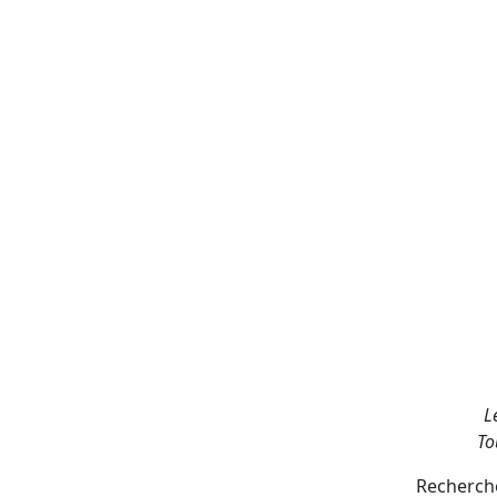
L
To
Recherche