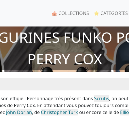
🎪 COLLECTIONS
⭐ CATEGORIES
IGURINES FUNKO P
PERRY COX
 son effigie ! Personnage très présent dans
Scrubs
, on peut
ines de Perry Cox. En attendant vous pouvez toujours compl
vec
John Dorian
, de
Christopher Turk
ou encore celle de
Elli