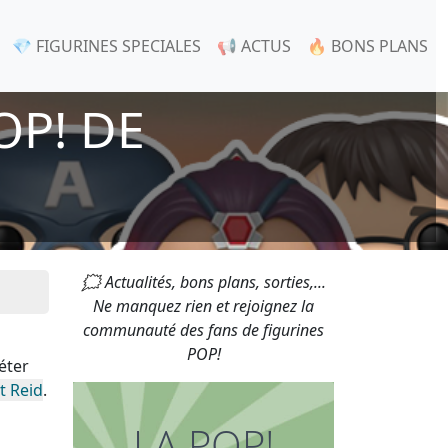
💎 FIGURINES SPECIALES
📢 ACTUS
🔥 BONS PLANS
OP! DE
🗯 Actualités, bons plans, sorties,...
Ne manquez rien et rejoignez la
communauté des fans de figurines
POP!
éter
ot Reid
.
LA POP!