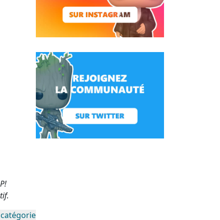
P!
if.
 catégorie