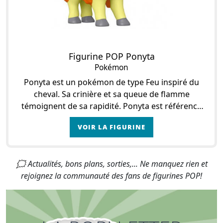
Figurine POP Ponyta
Pokémon
Ponyta est un pokémon de type Feu inspiré du
cheval. Sa crinière et sa queue de flamme
témoignent de sa rapidité. Ponyta est référencé
n° 77 au pokédex et est un pokémon de première
VOIR LA FIGURINE
géné
🗯 Actualités, bons plans, sorties,... Ne manquez rien et
rejoignez la communauté des fans de figurines POP!