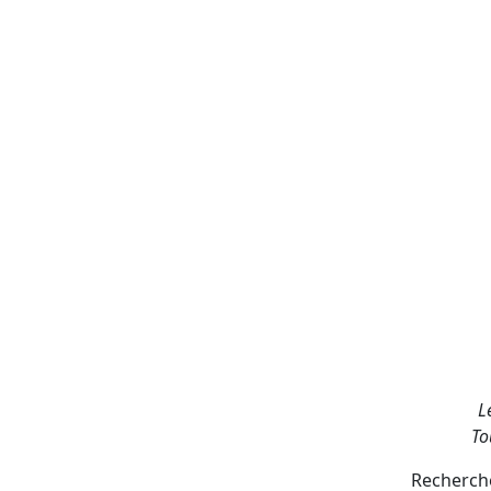
L
To
Recherche