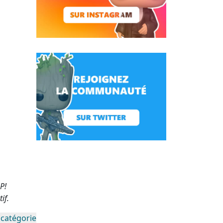
P!
if.
 catégorie