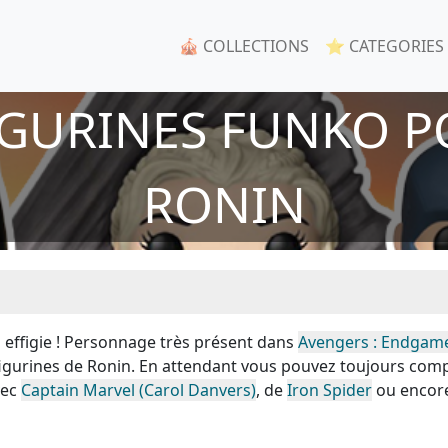
🎪 COLLECTIONS
⭐ CATEGORIES
IGURINES FUNKO P
RONIN
 effigie ! Personnage très présent dans
Avengers : Endgam
figurines de Ronin. En attendant vous pouvez toujours comp
vec
Captain Marvel (Carol Danvers)
, de
Iron Spider
ou encore