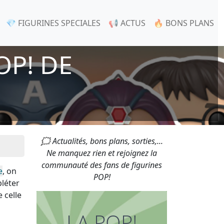
💎 FIGURINES SPECIALES
📢 ACTUS
🔥 BONS PLANS
OP! DE
🗯 Actualités, bons plans, sorties,...
Ne manquez rien et rejoignez la
communauté des fans de figurines
e
, on
POP!
léter
 celle
LA POP!