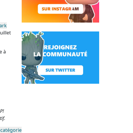
tark
uillet
e à
P!
if.
 catégorie