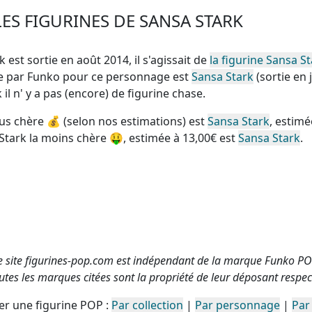
ES FIGURINES DE SANSA STARK
k est sortie en août 2014, il s'agissait de
la figurine Sansa S
nte par Funko pour ce personnage est
Sansa Stark
(sortie en j
k
il n' y a pas (encore) de figurine chase
.
lus chère
💰 (selon nos estimations) est
Sansa Stark
, estimé
Stark la moins chère
🤑, estimée à 13,00€ est
Sansa Stark
.
e site figurines-pop.com est indépendant de la marque Funko PO
utes les marques citées sont la propriété de leur déposant respect
r une figurine POP :
Par collection
|
Par personnage
|
Par