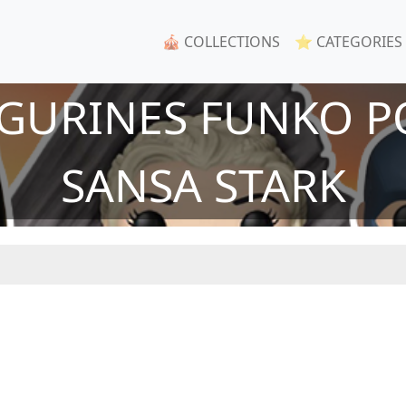
🎪 COLLECTIONS
⭐ CATEGORIES
IGURINES FUNKO P
SANSA STARK