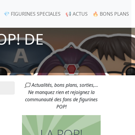
💎 FIGURINES SPECIALES
📢 ACTUS
🔥 BONS PLANS
OP! DE
🗯 Actualités, bons plans, sorties,...
Ne manquez rien et rejoignez la
communauté des fans de figurines
POP!
LA POP!