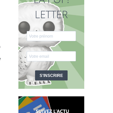
LETTER
à
e
S'INSCRIRE