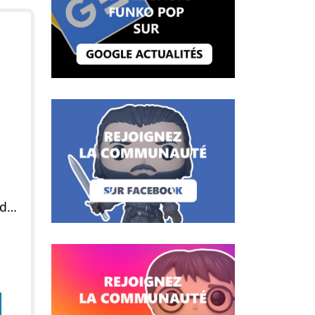
Figurine POP Jasmine (déguisée)