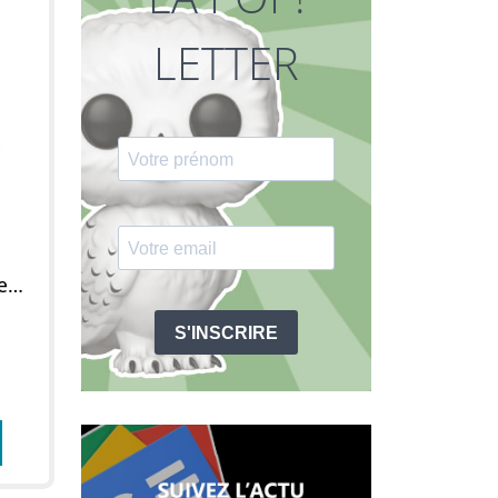
LETTER
Figurine POP Génie avec lampe (Diamond Glitter)
S'INSCRIRE