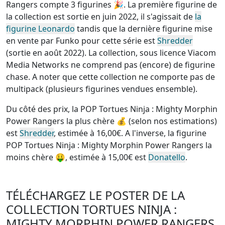
Rangers compte 3 figurines
🎉. La première figurine de
la collection est sortie en juin 2022, il s'agissait de
la
figurine Leonardo
tandis que la dernière figurine mise
en vente par Funko pour cette série est
Shredder
(sortie en août 2022). La collection, sous licence Viacom
Media Networks
ne comprend pas (encore) de figurine
chase
. A noter que cette
collection ne comporte pas de
multipack (plusieurs figurines vendues ensemble)
.
Du côté des prix, la
POP Tortues Ninja : Mighty Morphin
Power Rangers la plus chère
💰 (selon nos estimations)
est
Shredder
, estimée à 16,00€. A l'inverse, la
figurine
POP Tortues Ninja : Mighty Morphin Power Rangers la
moins chère
🤑, estimée à 15,00€ est
Donatello
.
TÉLÉCHARGEZ LE POSTER DE LA
COLLECTION TORTUES NINJA :
MIGHTY MORPHIN POWER RANGERS