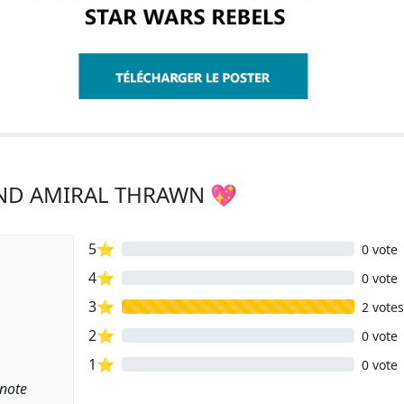
AND AMIRAL THRAWN 💖
5⭐
0 vote
4⭐
0 vote
3⭐
2 votes
2⭐
0 vote
1⭐
0 vote
 note