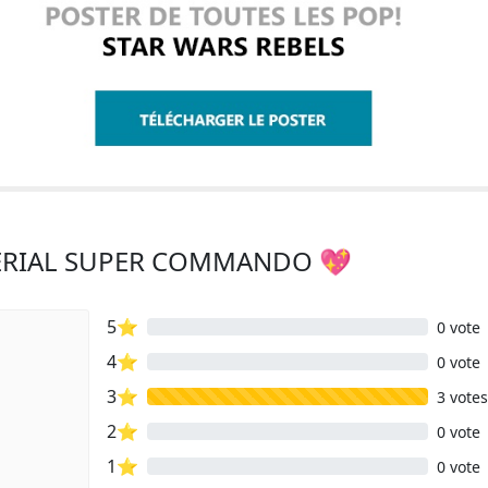
MPERIAL SUPER COMMANDO 💖
5⭐
0 vote
4⭐
0 vote
3⭐
3 votes
2⭐
0 vote
1⭐
0 vote