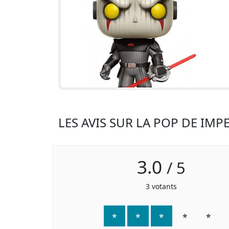
LES AVIS SUR LA POP DE I
3.0
/
5
3
votants
⭐
⭐
⭐
⭐
⭐