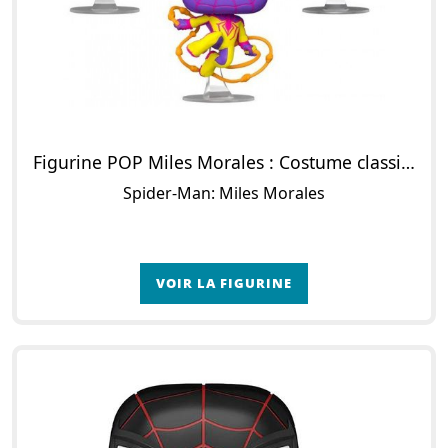
Figurine POP Miles Morales : Costume classique , S.T.R.I.K.E. Costume, Costume du chat Bodega & Costume T.R.A.C.K (Black Light)
Spider-Man: Miles Morales
VOIR LA FIGURINE